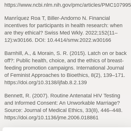
https://www.ncbi.nlm.nih.gov/pmc/articles/PMC107995
Manríquez Roa T, Biller-Andorno N. Financial
incentives for participants in health research: when
are they ethical? Swiss Med Wkly. 2022;152(11–
12):w30166. DOI: 10.4414/smw.2022.w30166
Barnhill, A., & Morain, S. R. (2015). Latch on or back
off?: Public health, choice, and the ethics of breast-
feeding promotion campaigns. International Journal
of Feminist Approaches to Bioethics, 8(2), 139–171.
https://doi.org/10.3138/ijfab.8.2.139
Bennett, R. (2007). Routine Antenatal HIV Testing
and Informed Consent: An Unworkable Marriage?
Source: Journal of Medical Ethics, 33(8), 446–448.
https://doi.org/10.1136/jme.2006.018861
Brown, R. C. H. (2017). Social values and the