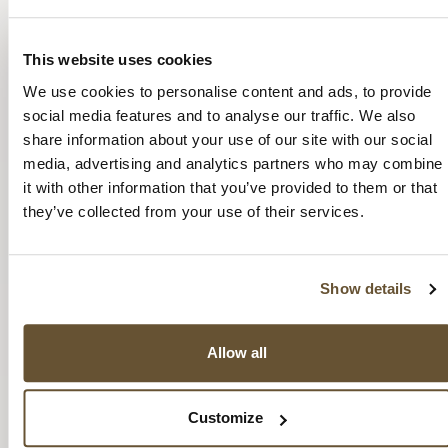
corruption argument against financial incentives for
healthy behaviour. Journal of Medical Ethics, 43(3),
This website uses cookies
140–144. https://doi.org/10.1136/medethics-2016-
We use cookies to personalise content and ads, to provide
103372
social media features and to analyse our traffic. We also
share information about your use of our site with our social
Fetherston, C. M., & Leach, J. S. (2012). Analysis of
media, advertising and analytics partners who may combine
the ethical issues in the breastfeeding and
it with other information that you’ve provided to them or that
bedsharing debate. Breastfeeding Review, 20(3), 7–
they’ve collected from your use of their services.
17.
Gribble, K. D., & Gallagher, M. (2014). Rights of
children in relation to breastfeeding in child
Show details
protection cases. British Journal of Social Work,
44(2), 434–450. https://doi.org/10.1093/bjsw/bcu004
Allow all
Griswold, M. K. (2017). Reframing the Context of
the Breastfeeding Narrative: A Critical Opportunity
Customize
for Health Equity Through Evidence-Based