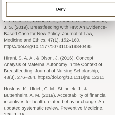
Advocacy. Journal of Human Lactation, 33(2), 415–
418. https://doi.org/10.1177/0890334417698691
Deny
Gross, M. S., Taylor, H. A., Tomori, C., & Coleman,
J. S. (2019). Breastfeeding with HIV: An Evidence-
Based Case for New Policy. Journal of Law,
Medicine and Ethics, 47(1), 152–160.
https://doi.org/10.1177/1073110519840495
Hirani, S. A. A., & Olson, J. (2016). Concept
Analysis of Maternal Autonomy in the Context of
Breastfeeding. Journal of Nursing Scholarship,
48(3), 276–284. https://doi.org/10.1111/jnu.12211
Hoskins, K., Ulrich, C. M., Shinnick, J., &
Buttenheim, A. M. (2019). Acceptability of financial
incentives for health-related behavior change: An
updated systematic review. Preventive Medicine,
126, 1–18.